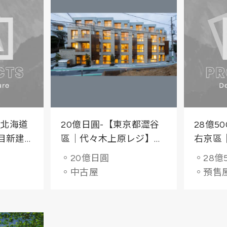
【北海道
20億日圓-【東京都澀谷
28億5
目新建
區｜代々木上原レジ】輕
右京區
屋齡 24戶收益型大樓
新建工
。20億日圓
。28億
MALL
。中古屋
。預售