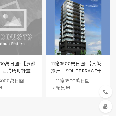
000萬日圓-【京都
11億3500萬日圓-【大阪
｜西溝崎町計畫Ⅱ
攝津｜SOL TERRACE千
程】鄰近AEON
里丘】智慧公寓與雙鐵核
5000萬日圓
。11億3500萬日圓
購物中心
心的現代質感生活
屋
。預售屋