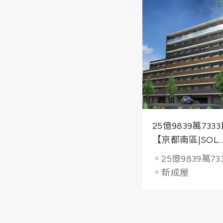
25億9839萬733
【京都南區|SOL
TERRACE KYOT
。25億9839萬73
KAORU】智慧公
。新成屋
技質感生活