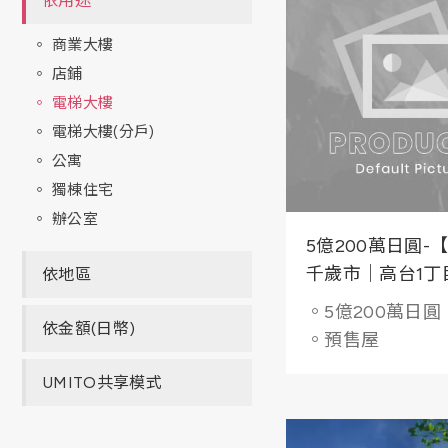
依用途
商業大樓
店鋪
電梯大樓
電梯大樓(分戶)
公寓
獨棟住宅
辦公室
5億200萬日圓-
千歲市｜高台1丁
依地區
計畫】RC造4層 預估投報
。5億200萬日圓
率6.26%
依金額(日幣)
。預售屋
UMITO共享模式